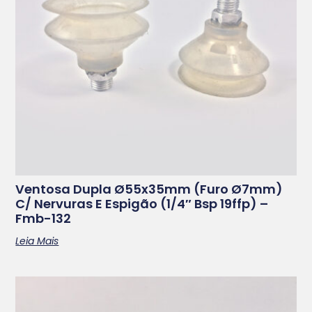
Ventosa Dupla Ø55x35mm (furo Ø7mm)
C/ Nervuras E Espigão (1/4″ Bsp 19ffp) –
Fmb-132
Leia Mais