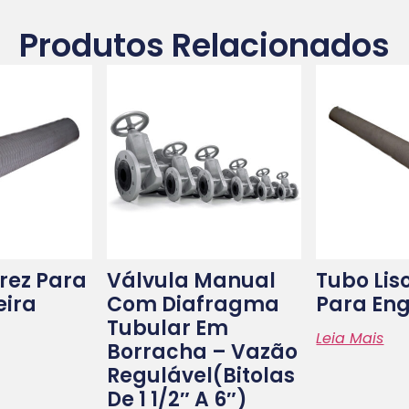
Produtos Relacionados
rez Para
Válvula Manual
Tubo Lis
ira
Com Diafragma
Para En
Tubular Em
Leia Mais
Borracha – Vazão
Regulável(bitolas
De 1 1/2″ A 6″)