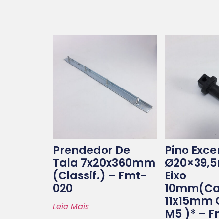
Prendedor De
Pino Exce
Tala 7x20x360mm
Ø20×39,
(classif.) – Fmt-
Eixo
020
10mm(ca
11x15mm 
Leia Mais
M5 )* – F