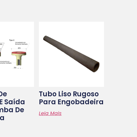
De
Tubo Liso Rugoso
E Saída
Para Engobadeira
mba De
Leia Mais
na