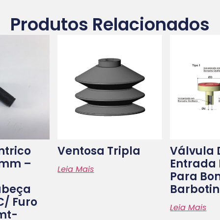
Produtos Relacionados
ntrico
Ventosa Tripla
Válvula 
5mm –
Entrada 
Leia Mais
Para Bo
beça
Barboti
C/ Furo
Leia Mais
mt-