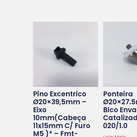
Pino Excentrico
Ponteira
Ø20×39,5mm –
Ø20×27.
Eixo
Bico Env
10mm(cabeça
Cataliza
11x15mm C/ Furo
020/1.0
M5 )* – Fmt-