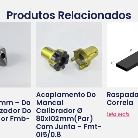
Produtos Relacionados
Acoplamento Do
Raspado
5mm – Do
Mancal
Correia
azador Do
Calibrador Ø
Leia Mais
dor Fmb-
80x102mm(par)
Com Junta – Fmt-
015/0.8