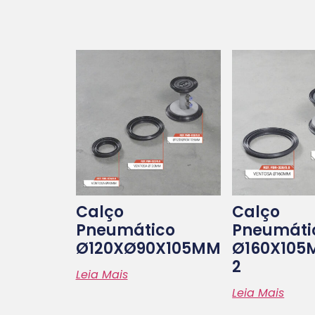
Calço
Calço
Pneumático
Pneumáti
Ø120XØ90X105MM
Ø160X105
2
Leia Mais
Leia Mais