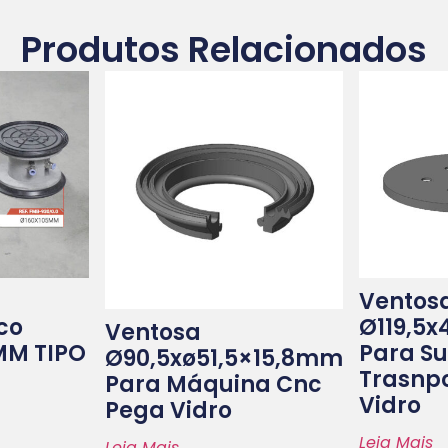
Produtos Relacionados
Ventos
co
Ø119,5
Ventosa
MM TIPO
Para Su
Ø90,5xø51,5×15,8mm
Trasnp
Para Máquina Cnc
Vidro
Pega Vidro
Leia Mais
Leia Mais