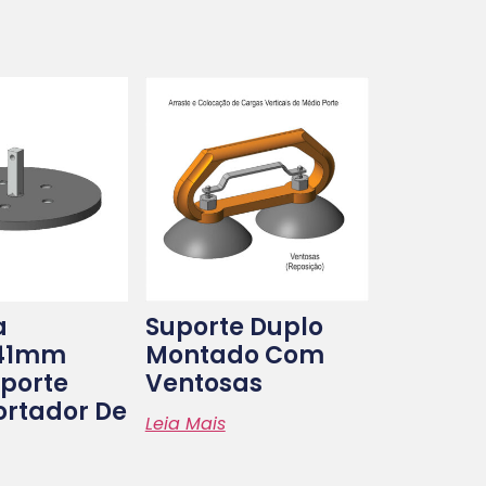
a
Suporte Duplo
x41mm
Montado Com
porte
Ventosas
ortador De
Leia Mais