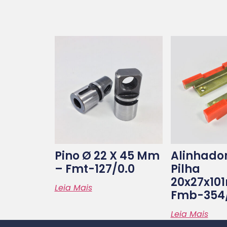
Pino Ø 22 X 45 Mm
Alinhado
– Fmt-127/0.0
Pilha
20x27x10
Leia Mais
Fmb-354/
Leia Mais