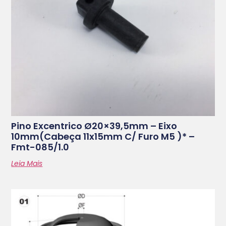
Pino Excentrico Ø20×39,5mm – Eixo
10mm(cabeça 11x15mm C/ Furo M5 )* –
Fmt-085/1.0
Leia Mais