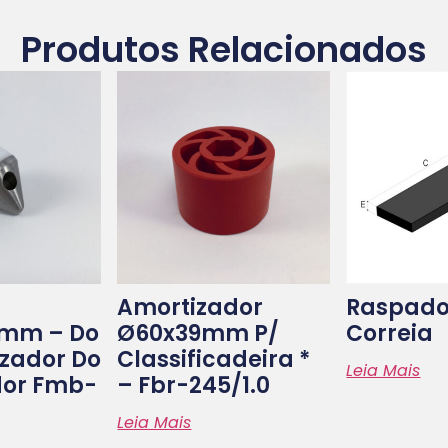
Produtos Relacionados
Amortizador
Raspado
5mm – Do
Ø60x39mm P/
Correia
azador Do
Classificadeira *
Leia Mais
dor Fmb-
– Fbr-245/1.0
Leia Mais