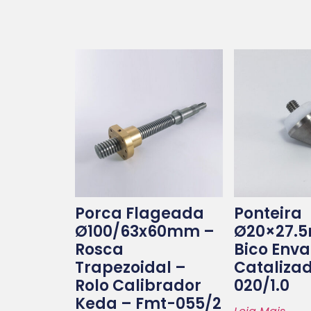
Porca Flageada
Ponteira
Ø100/63x60mm –
Ø20×27.
Rosca
Bico Env
Trapezoidal –
Cataliza
Rolo Calibrador
020/1.0
Keda – Fmt-055/2