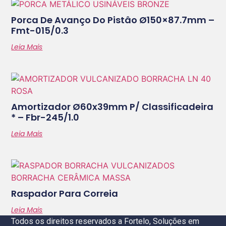
Porca De Avanço Do Pistâo Ø150×87.7mm –
Fmt-015/0.3
Leia Mais
Amortizador Ø60x39mm P/ Classificadeira
* – Fbr-245/1.0
Leia Mais
Raspador Para Correia
Leia Mais
Todos os direitos reservados a Fortelo, Soluções em