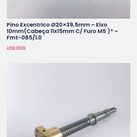
Pino Excentrico Ø20×39,5mm – Eixo
10mm(cabeça 11x15mm C/ Furo M5 )* –
Fmt-085/1.0
Leia Mais