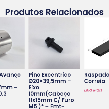
Produtos Relacionados
 Avanço
Pino Excentrico
Raspado
Ø20×39,5mm –
Correia
.7mm –
Eixo
Leia Mais
0.3
10mm(cabeça
11x15mm C/ Furo
M5 )* – Fmt-