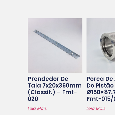
Prendedor De
Porca De
Tala 7x20x360mm
Do Pistâo
(classif.) – Fmt-
Ø150×87
020
Fmt-015/
Leia Mais
Leia Mais