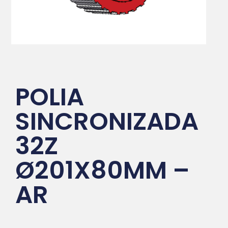
POLIA
SINCRONIZADA
32Z
Ø201X80MM –
AR