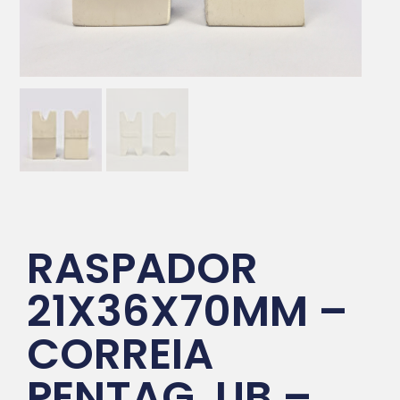
RASPADOR
21X36X70MM –
CORREIA
PENTAG. UB –