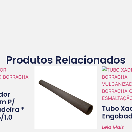
Produtos Relacionados
dor
m P/
Tubo Xa
adeira *
Engobad
/1.0
Leia Mais