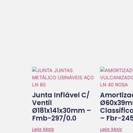
Junta Inflável C/
Amortiza
Ventil
Ø60x39m
Ø181x141x30mm –
Classific
Fmb-297/0.0
– Fbr-245
Leia Mais
Leia Mais