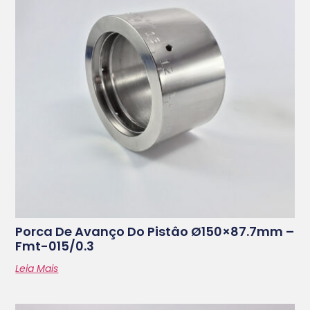
Porca De Avanço Do Pistâo Ø150×87.7mm –
Fmt-015/0.3
Leia Mais