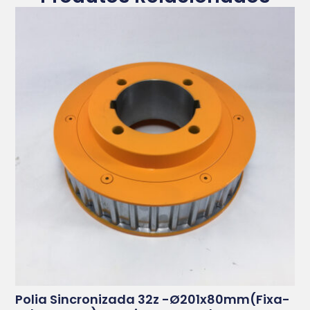
Polia Sincronizada 32z -ø201x80mm(fixa-