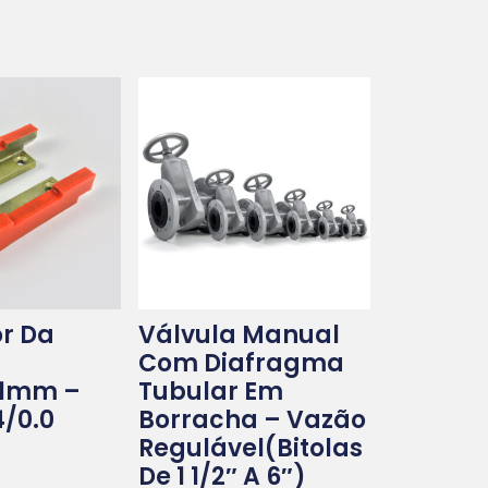
r Da
Válvula Manual
Com Diafragma
01mm –
Tubular Em
/0.0
Borracha – Vazão
Regulável(bitolas
De 1 1/2″ A 6″)