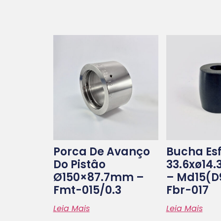
Porca De Avanço
Bucha Esf
Do Pistâo
33.6xø14
Ø150×87.7mm –
– Md15(d9
Fmt-015/0.3
Fbr-017
Leia Mais
Leia Mais