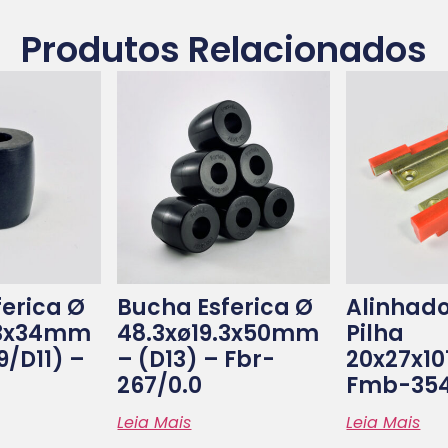
Produtos Relacionados
erica Ø
Bucha Esferica Ø
Alinhado
.3x34mm
48.3xø19.3x50mm
Pilha
/d11) –
– (d13) – Fbr-
20x27x1
267/0.0
Fmb-354
Leia Mais
Leia Mais