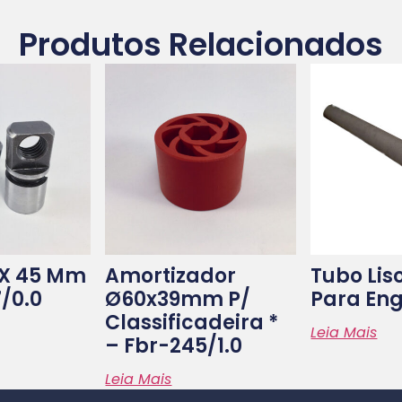
Produtos Relacionados
 X 45 Mm
Amortizador
Tubo Lis
/0.0
Ø60x39mm P/
Para En
Classificadeira *
Leia Mais
– Fbr-245/1.0
Leia Mais