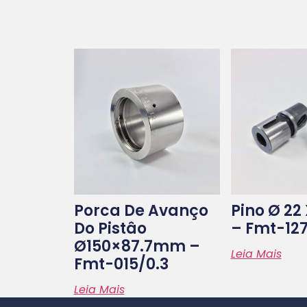
Porca De Avanço
Pino Ø 22
Do Pistâo
– Fmt-127
Ø150×87.7mm –
Leia Mais
Fmt-015/0.3
Leia Mais