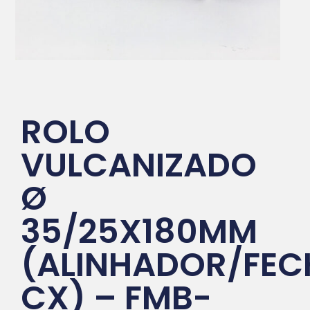
ROLO
VULCANIZADO
Ø
35/25X180MM
(ALINHADOR/FEC
CX) – FMB-