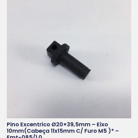
Pino Excentrico Ø20×39,5mm – Eixo
10mm(cabeça 11x15mm C/ Furo M5 )* –
Fmt-085/1.0