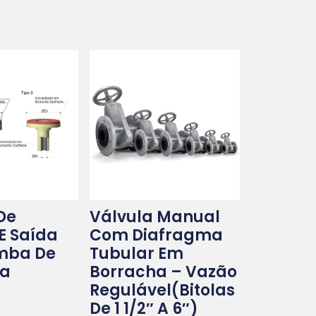
De
Válvula Manual
E Saída
Com Diafragma
mba De
Tubular Em
na
Borracha – Vazão
Regulável(bitolas
De 1 1/2″ A 6″)