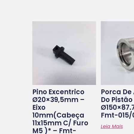
Pino Excentrico
Porca De
Ø20×39,5mm –
Do Pistâo
Eixo
Ø150×87
10mm(cabeça
Fmt-015/
11x15mm C/ Furo
Leia Mais
M5 )* – Fmt-