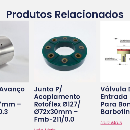
Produtos Relacionados
 Avanço
Junta P/
Válvula 
Acoplamento
Entrada 
.7mm –
Rotoflex Ø127/
Para Bo
0.3
Ø72x30mm –
Barboti
Fmb-211/0.0
Leia Mais