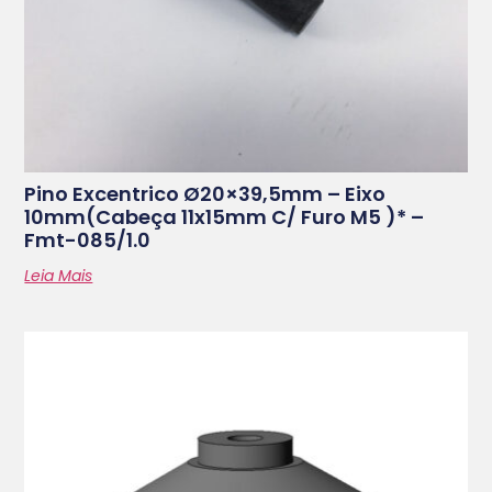
Pino Excentrico Ø20×39,5mm – Eixo
10mm(cabeça 11x15mm C/ Furo M5 )* –
Fmt-085/1.0
Leia Mais