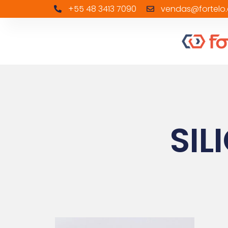
+55 48 3413 7090
vendas@fortelo.
SIL