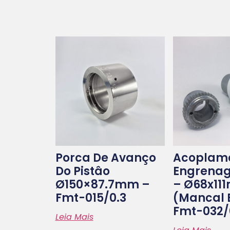
Porca De Avanço
Acoplame
Do Pistâo
Engrenag
Ø150×87.7mm –
– Ø68x11
Fmt-015/0.3
(mancal 
Fmt-032/
Leia Mais