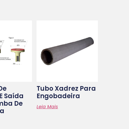
De
Tubo Xadrez Para
E Saída
Engobadeira
mba De
Leia Mais
na