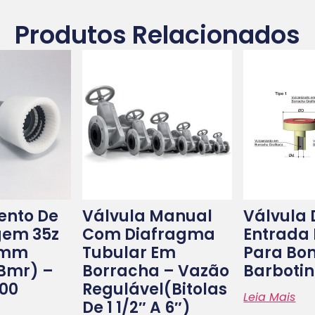
Produtos Relacionados
nto De
Válvula Manual
Válvula 
em 35z
Com Diafragma
Entrada 
1mm
Tubular Em
Para Bo
Bmr) –
Borracha – Vazão
Barboti
00
Regulável(bitolas
Leia Mais
De 1 1/2″ A 6″)