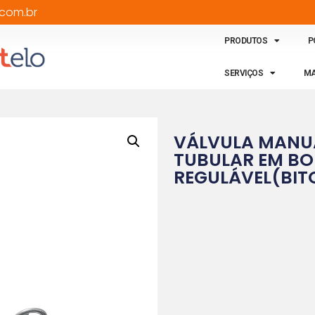
com.br
PRODUTOS
P
SERVIÇOS
MA
VÁLVULA MANU
TUBULAR EM B
REGULÁVEL(BITOL