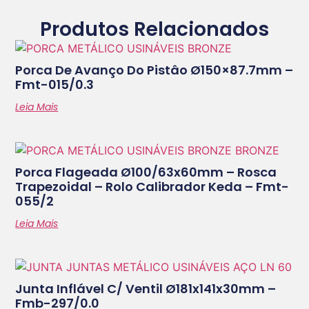
Produtos Relacionados
Porca De Avanço Do Pistâo Ø150×87.7mm –
Fmt-015/0.3
Leia Mais
Porca Flageada Ø100/63x60mm – Rosca
Trapezoidal – Rolo Calibrador Keda – Fmt-
055/2
Leia Mais
Junta Inflável C/ Ventil Ø181x141x30mm –
Fmb-297/0.0