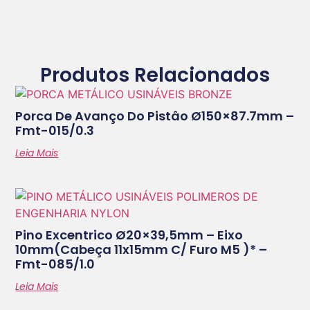
Produtos Relacionados
Porca De Avanço Do Pistâo Ø150×87.7mm –
Fmt-015/0.3
Leia Mais
Pino Excentrico Ø20×39,5mm – Eixo
10mm(cabeça 11x15mm C/ Furo M5 )* –
Fmt-085/1.0
Leia Mais