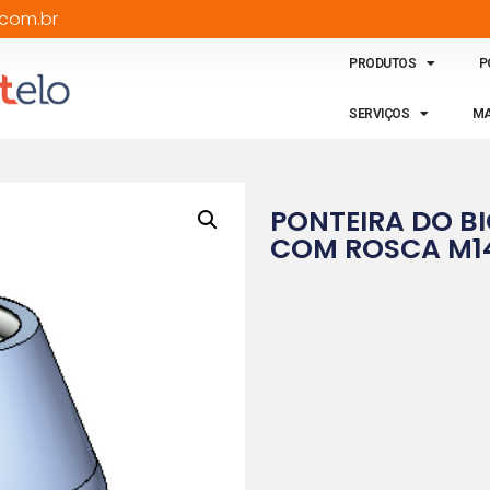
com.br
PRODUTOS
P
SERVIÇOS
MA
PONTEIRA DO B
COM ROSCA M1