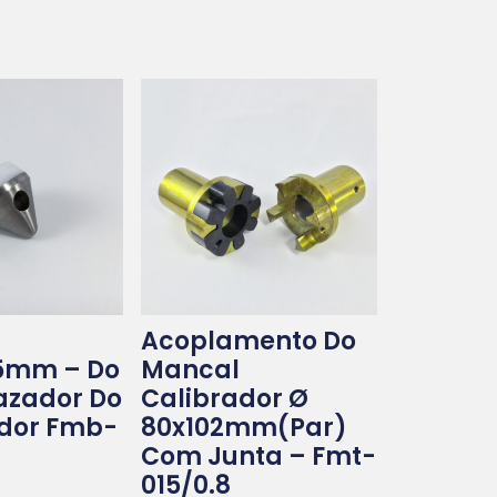
Acoplamento Do
5mm – Do
Mancal
azador Do
Calibrador Ø
ador Fmb-
80x102mm(par)
Com Junta – Fmt-
015/0.8