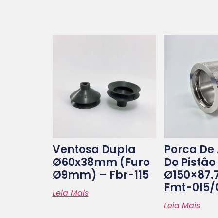
Ventosa Dupla
Porca De
Ø60x38mm (furo
Do Pistâo
Ø9mm) – Fbr-115
Ø150×87
Fmt-015/
Leia Mais
Leia Mais