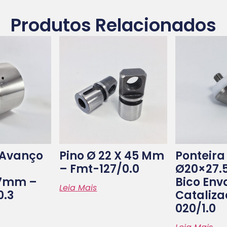
Produtos Relacionados
 Avanço
Pino Ø 22 X 45 Mm
Ponteira
– Fmt-127/0.0
Ø20×27.
.7mm –
Bico Env
Leia Mais
0.3
Cataliz
020/1.0