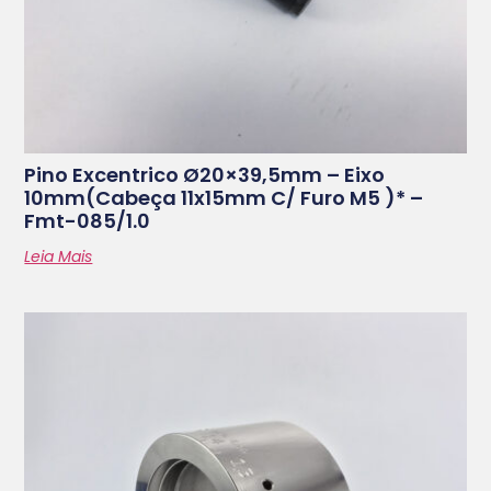
Pino Excentrico Ø20×39,5mm – Eixo
10mm(cabeça 11x15mm C/ Furo M5 )* –
Fmt-085/1.0
Leia Mais