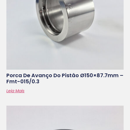
Porca De Avanço Do Pistâo Ø150×87.7mm –
Fmt-015/0.3
Leia Mais