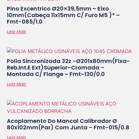
Pino Excentrico Ø20×39,5mm – Eixo
10mm(cabeça 11x15mm C/ Furo M5 )* –
Fmt-085/1.0
Leia Mais
Polia Sincronizada 32z -ø201x80mm(fixa-
Reb.int.e Ext)superior-Cromada –
Montada C/ Flange – Fmt-130/0.0
Leia Mais
Acoplamento Do Mancal Calibrador Ø
80x102mm(par) Com Junta – Fmt-015/0.8
Leia Mais