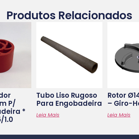
Produtos Relacionados
dor
Tubo Liso Rugoso
Rotor Ø
m P/
Para Engobadeira
– Giro-H
adeira *
Leia Mais
Leia Mais
/1.0