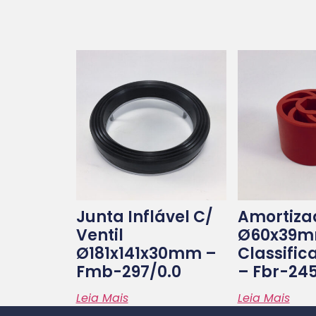
Junta Inflável C/
Amortiza
Ventil
Ø60x39m
Ø181x141x30mm –
Classific
Fmb-297/0.0
– Fbr-245
Leia Mais
Leia Mais