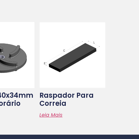
140x34mm
Raspador Para
orário
Correia
Leia Mais