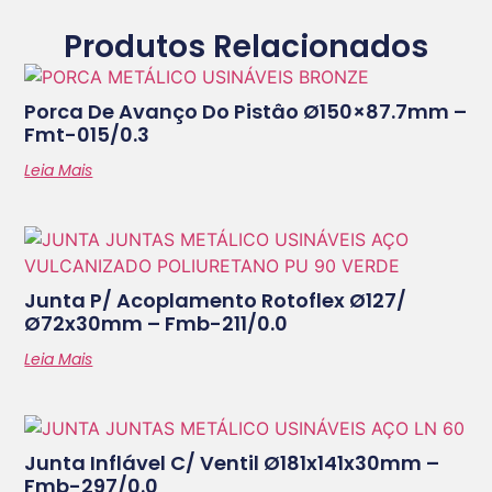
Produtos Relacionados
Porca De Avanço Do Pistâo Ø150×87.7mm –
Fmt-015/0.3
Leia Mais
Junta P/ Acoplamento Rotoflex Ø127/
Ø72x30mm – Fmb-211/0.0
Leia Mais
Junta Inflável C/ Ventil Ø181x141x30mm –
Fmb-297/0.0