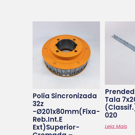
Prended
Polia Sincronizada
Tala 7x
32z
(classif
-ø201x80mm(fixa-
020
Reb.int.e
Ext)superior-
Leia Mais