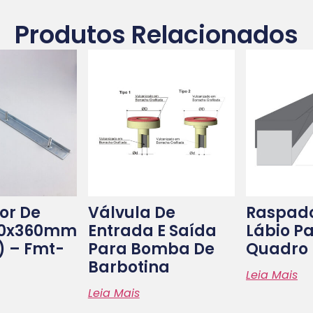
Produtos Relacionados
or De
Válvula De
Raspado
20x360mm
Entrada E Saída
Lábio P
.) – Fmt-
Para Bomba De
Quadro 
Barbotina
Leia Mais
Leia Mais